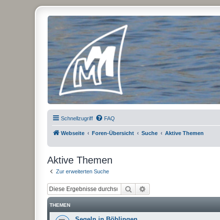
Micro Magic Forum Deutschland
Schnellzugriff
FAQ
Webseite
Foren-Übersicht
Suche
Aktive Themen
Aktive Themen
Zur erweiterten Suche
Suche
Erweiterte Suche
THEMEN
Segeln in Böblingen