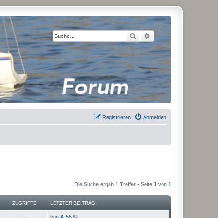
Suche
Erweiterte Suche
Registrieren
Anmelden
Die Suche ergab 1 Treffer • Seite
1
von
1
ZUGRIFFE
LETZTER BEITRAG
von
A-55