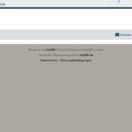
2
nings
Kontakt
Powered by
phpBB
® Forum Software © phpBB Limited
Deutsche Übersetzung durch
phpBB.de
Datenschutz
|
Nutzungsbedingungen