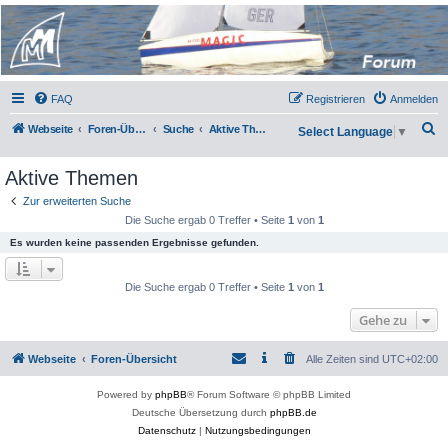
Micro Magic Forum
Deutschland
FAQ
Registrieren
Anmelden
S
Webseite
Foren-Übersicht
Suche
Aktive Themen
Select Language
▼
u
Aktive Themen
c
h
Zur erweiterten Suche
Die Suche ergab 0 Treffer • Seite
1
von
1
e
Es wurden keine passenden Ergebnisse gefunden.
Die Suche ergab 0 Treffer • Seite
1
von
1
Gehe zu
Webseite
Foren-Übersicht
Alle Zeiten sind
UTC+02:00
Powered by
phpBB
® Forum Software © phpBB Limited
Deutsche Übersetzung durch
phpBB.de
Datenschutz
|
Nutzungsbedingungen