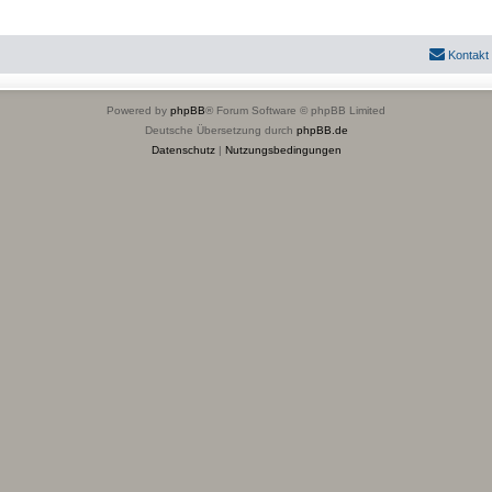
Kontakt
Powered by
phpBB
® Forum Software © phpBB Limited
Deutsche Übersetzung durch
phpBB.de
Datenschutz
|
Nutzungsbedingungen