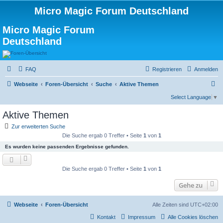
Micro Magic Forum Deutschland
Micro Magic Forum
Deutschland
FAQ
Registrieren
Anmelden
S
Webseite
Foren-Übersicht
Suche
Aktive Themen
u
Select Language
▼
c
Aktive Themen
h
Zur erweiterten Suche
e
Die Suche ergab 0 Treffer • Seite
1
von
1
Es wurden keine passenden Ergebnisse gefunden.
Die Suche ergab 0 Treffer • Seite
1
von
1
Gehe zu
Webseite
Foren-Übersicht
Alle Zeiten sind
UTC+02:00
Kontakt
Impressum
Alle Cookies löschen