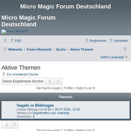
Micro Magic Forum Deutschland
Micro Magic Forum
Deutschland
FAQ
Registrieren
Anmelden
S
Webseite
Foren-Übersicht
Suche
Aktive Themen
u
Select Language
▼
c
Aktive Themen
h
Zur erweiterten Suche
e
Suche
Erweiterte Suche
Die Suche ergab 1 Treffer • Seite
1
von
1
Themen
Segeln in Böblingen
Letzter Beitrag von
A-55
«
30.07.2026, 10:30
Verfasst in
Segeltreffen und -trainings
Antworten:
2
Die Suche ergab 1 Treffer • Seite
1
von
1