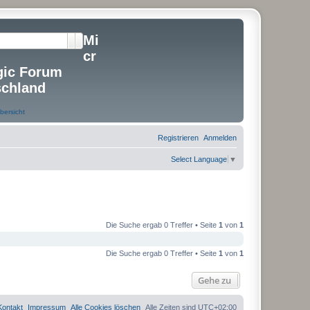
Mi
Suche
Erweiterte Suche
cr
gic Forum
schland
Registrieren
Anmelden
Select Language
▼
Die Suche ergab 0 Treffer • Seite
1
von
1
Die Suche ergab 0 Treffer • Seite
1
von
1
Gehe zu
Kontakt
Impressum
Alle Cookies löschen
Alle Zeiten sind
UTC+02:00