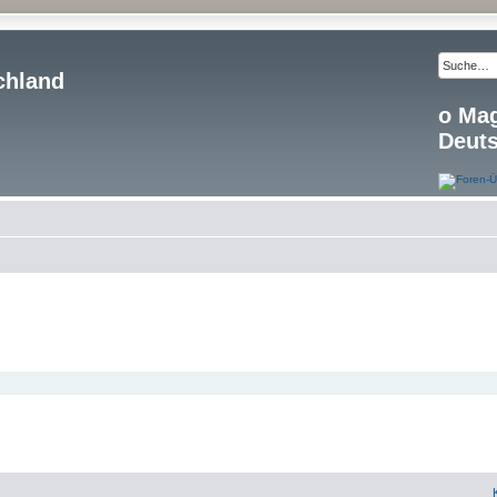
chland
o Ma
Deut