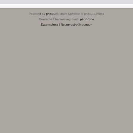
Powered by
phpBB
® Forum Software © phpBB Limited
Deutsche Übersetzung durch
phpBB.de
Datenschutz
|
Nutzungsbedingungen