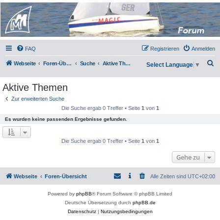
Micro Magic Forum
Deutschland
FAQ
Registrieren
Anmelden
S
Webseite
Foren-Übersicht
Suche
Aktive Themen
Select Language
▼
u
Aktive Themen
c
h
Zur erweiterten Suche
Die Suche ergab 0 Treffer • Seite
1
von
1
e
Es wurden keine passenden Ergebnisse gefunden.
Die Suche ergab 0 Treffer • Seite
1
von
1
Gehe zu
Webseite
Foren-Übersicht
Alle Zeiten sind
UTC+02:00
Powered by
phpBB
® Forum Software © phpBB Limited
Deutsche Übersetzung durch
phpBB.de
Datenschutz
|
Nutzungsbedingungen