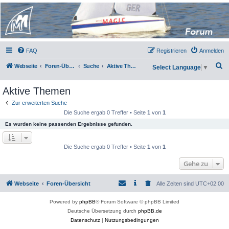
Micro Magic Forum
Deutschland
FAQ
Registrieren
Anmelden
S
Webseite
Foren-Übersicht
Suche
Aktive Themen
Select Language
▼
u
Aktive Themen
c
h
Zur erweiterten Suche
Die Suche ergab 0 Treffer • Seite
1
von
1
e
Es wurden keine passenden Ergebnisse gefunden.
Die Suche ergab 0 Treffer • Seite
1
von
1
Gehe zu
Webseite
Foren-Übersicht
Alle Zeiten sind
UTC+02:00
Powered by
phpBB
® Forum Software © phpBB Limited
Deutsche Übersetzung durch
phpBB.de
Datenschutz
|
Nutzungsbedingungen