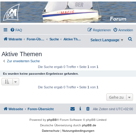
Micro Magic Forum
Deutschland
FAQ
Registrieren
Anmelden
S
Webseite
Foren-Übersicht
Suche
Aktive Themen
Select Language
▼
u
Aktive Themen
c
h
Zur erweiterten Suche
Die Suche ergab 0 Treffer • Seite
1
von
1
e
Es wurden keine passenden Ergebnisse gefunden.
Die Suche ergab 0 Treffer • Seite
1
von
1
Gehe zu
Webseite
Foren-Übersicht
Alle Zeiten sind
UTC+02:00
Powered by
phpBB
® Forum Software © phpBB Limited
Deutsche Übersetzung durch
phpBB.de
Datenschutz
|
Nutzungsbedingungen