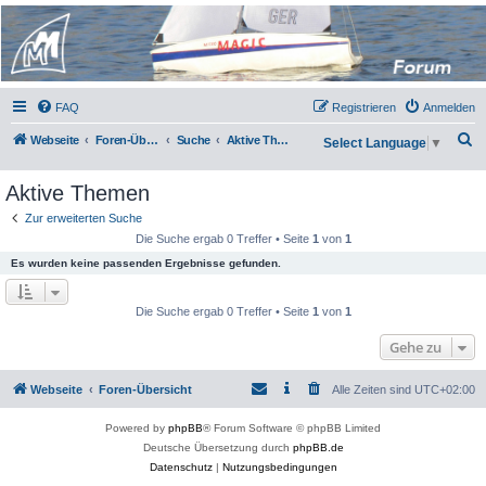
Micro Magic Forum
Deutschland
FAQ
Registrieren
Anmelden
S
Webseite
Foren-Übersicht
Suche
Aktive Themen
Select Language
▼
u
Aktive Themen
c
h
Zur erweiterten Suche
Die Suche ergab 0 Treffer • Seite
1
von
1
e
Es wurden keine passenden Ergebnisse gefunden.
Die Suche ergab 0 Treffer • Seite
1
von
1
Gehe zu
Webseite
Foren-Übersicht
Alle Zeiten sind
UTC+02:00
Powered by
phpBB
® Forum Software © phpBB Limited
Deutsche Übersetzung durch
phpBB.de
Datenschutz
|
Nutzungsbedingungen