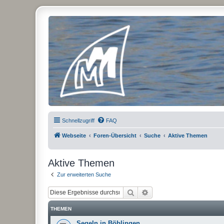
Micro Magic Forum Deutschland
Schnellzugriff
FAQ
Webseite
Foren-Übersicht
Suche
Aktive Themen
Aktive Themen
Zur erweiterten Suche
Suche
Erweiterte Suche
THEMEN
Segeln in Böblingen