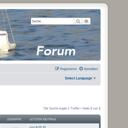
Suche
Erweiterte Suche
Registrieren
Anmelden
Select Language
▼
Die Suche ergab 1 Treffer • Seite
1
von
1
ZUGRIFFE
LETZTER BEITRAG
von
A-55