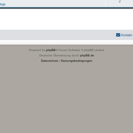
2
nings
Kontakt
Powered by
phpBB
® Forum Software © phpBB Limited
Deutsche Übersetzung durch
phpBB.de
Datenschutz
|
Nutzungsbedingungen