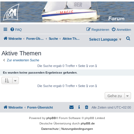
Micro Magic Forum
Deutschland
FAQ
Registrieren
Anmelden
S
Webseite
Foren-Übersicht
Suche
Aktive Themen
Select Language
▼
u
Aktive Themen
c
h
Zur erweiterten Suche
Die Suche ergab 0 Treffer • Seite
1
von
1
e
Es wurden keine passenden Ergebnisse gefunden.
Die Suche ergab 0 Treffer • Seite
1
von
1
Gehe zu
Webseite
Foren-Übersicht
Alle Zeiten sind
UTC+02:00
Powered by
phpBB
® Forum Software © phpBB Limited
Deutsche Übersetzung durch
phpBB.de
Datenschutz
|
Nutzungsbedingungen