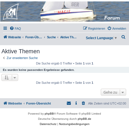
Micro Magic Forum
Deutschland
FAQ
Registrieren
Anmelden
S
Webseite
Foren-Übersicht
Suche
Aktive Themen
Select Language
▼
u
Aktive Themen
c
h
Zur erweiterten Suche
Die Suche ergab 0 Treffer • Seite
1
von
1
e
Es wurden keine passenden Ergebnisse gefunden.
Die Suche ergab 0 Treffer • Seite
1
von
1
Gehe zu
Webseite
Foren-Übersicht
Alle Zeiten sind
UTC+02:00
Powered by
phpBB
® Forum Software © phpBB Limited
Deutsche Übersetzung durch
phpBB.de
Datenschutz
|
Nutzungsbedingungen