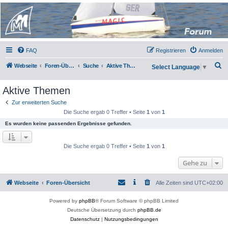
Micro Magic Forum
Deutschland
FAQ
Registrieren
Anmelden
S
Webseite
Foren-Übersicht
Suche
Aktive Themen
Select Language
▼
u
Aktive Themen
c
h
Zur erweiterten Suche
Die Suche ergab 0 Treffer • Seite
1
von
1
e
Es wurden keine passenden Ergebnisse gefunden.
Die Suche ergab 0 Treffer • Seite
1
von
1
Gehe zu
Webseite
Foren-Übersicht
Alle Zeiten sind
UTC+02:00
Powered by
phpBB
® Forum Software © phpBB Limited
Deutsche Übersetzung durch
phpBB.de
Datenschutz
|
Nutzungsbedingungen