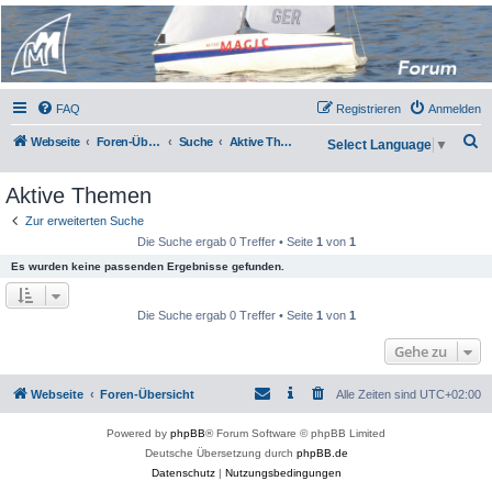
Micro Magic Forum
Deutschland
FAQ
Registrieren
Anmelden
S
Webseite
Foren-Übersicht
Suche
Aktive Themen
Select Language
▼
u
Aktive Themen
c
h
Zur erweiterten Suche
Die Suche ergab 0 Treffer • Seite
1
von
1
e
Es wurden keine passenden Ergebnisse gefunden.
Die Suche ergab 0 Treffer • Seite
1
von
1
Gehe zu
Webseite
Foren-Übersicht
Alle Zeiten sind
UTC+02:00
Powered by
phpBB
® Forum Software © phpBB Limited
Deutsche Übersetzung durch
phpBB.de
Datenschutz
|
Nutzungsbedingungen