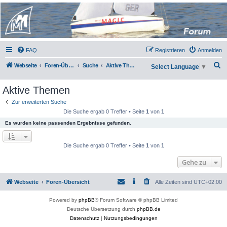
Micro Magic Forum
Deutschland
FAQ
Registrieren
Anmelden
S
Webseite
Foren-Übersicht
Suche
Aktive Themen
Select Language
▼
u
Aktive Themen
c
h
Zur erweiterten Suche
Die Suche ergab 0 Treffer • Seite
1
von
1
e
Es wurden keine passenden Ergebnisse gefunden.
Die Suche ergab 0 Treffer • Seite
1
von
1
Gehe zu
Webseite
Foren-Übersicht
Alle Zeiten sind
UTC+02:00
Powered by
phpBB
® Forum Software © phpBB Limited
Deutsche Übersetzung durch
phpBB.de
Datenschutz
|
Nutzungsbedingungen