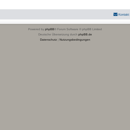
Kontakt
Powered by
phpBB
® Forum Software © phpBB Limited
Deutsche Übersetzung durch
phpBB.de
Datenschutz
|
Nutzungsbedingungen