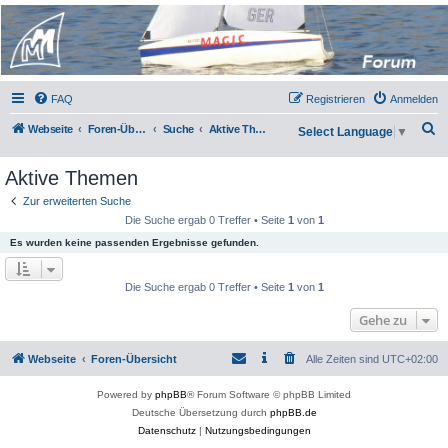
Micro Magic Forum
Deutschland
FAQ
Registrieren
Anmelden
S
Webseite
Foren-Übersicht
Suche
Aktive Themen
Select Language
▼
u
Aktive Themen
c
h
Zur erweiterten Suche
Die Suche ergab 0 Treffer • Seite
1
von
1
e
Es wurden keine passenden Ergebnisse gefunden.
Die Suche ergab 0 Treffer • Seite
1
von
1
Gehe zu
Webseite
Foren-Übersicht
Alle Zeiten sind
UTC+02:00
Powered by
phpBB
® Forum Software © phpBB Limited
Deutsche Übersetzung durch
phpBB.de
Datenschutz
|
Nutzungsbedingungen