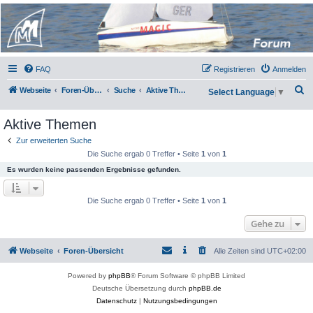
Micro Magic Forum
Deutschland
FAQ
Registrieren
Anmelden
S
Webseite
Foren-Übersicht
Suche
Aktive Themen
Select Language
▼
u
Aktive Themen
c
h
Zur erweiterten Suche
Die Suche ergab 0 Treffer • Seite
1
von
1
e
Es wurden keine passenden Ergebnisse gefunden.
Die Suche ergab 0 Treffer • Seite
1
von
1
Gehe zu
Webseite
Foren-Übersicht
Alle Zeiten sind
UTC+02:00
Powered by
phpBB
® Forum Software © phpBB Limited
Deutsche Übersetzung durch
phpBB.de
Datenschutz
|
Nutzungsbedingungen