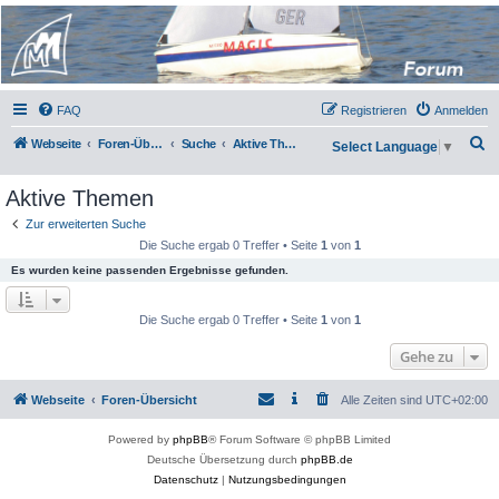
Micro Magic Forum
Deutschland
FAQ
Registrieren
Anmelden
S
Webseite
Foren-Übersicht
Suche
Aktive Themen
Select Language
▼
u
Aktive Themen
c
h
Zur erweiterten Suche
Die Suche ergab 0 Treffer • Seite
1
von
1
e
Es wurden keine passenden Ergebnisse gefunden.
Die Suche ergab 0 Treffer • Seite
1
von
1
Gehe zu
Webseite
Foren-Übersicht
Alle Zeiten sind
UTC+02:00
Powered by
phpBB
® Forum Software © phpBB Limited
Deutsche Übersetzung durch
phpBB.de
Datenschutz
|
Nutzungsbedingungen