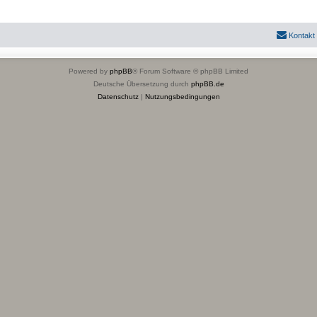
Kontakt
Powered by
phpBB
® Forum Software © phpBB Limited
Deutsche Übersetzung durch
phpBB.de
Datenschutz
|
Nutzungsbedingungen