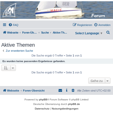
Micro Magic Forum
Deutschland
FAQ
Registrieren
Anmelden
S
Webseite
Foren-Übersicht
Suche
Aktive Themen
Select Language
▼
u
Aktive Themen
c
h
Zur erweiterten Suche
Die Suche ergab 0 Treffer • Seite
1
von
1
e
Es wurden keine passenden Ergebnisse gefunden.
Die Suche ergab 0 Treffer • Seite
1
von
1
Gehe zu
Webseite
Foren-Übersicht
Alle Zeiten sind
UTC+02:00
Powered by
phpBB
® Forum Software © phpBB Limited
Deutsche Übersetzung durch
phpBB.de
Datenschutz
|
Nutzungsbedingungen