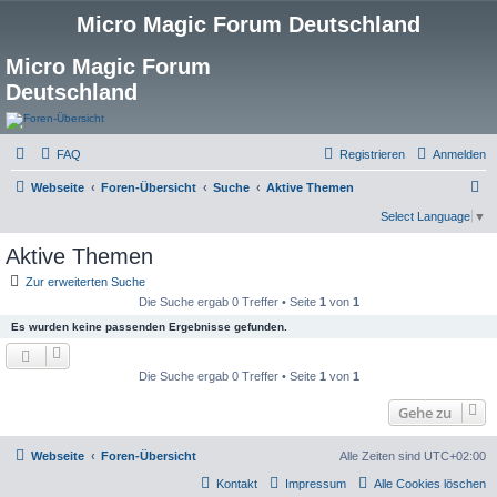
Micro Magic Forum Deutschland
Micro Magic Forum
Deutschland
FAQ
Registrieren
Anmelden
S
Webseite
Foren-Übersicht
Suche
Aktive Themen
u
Select Language
▼
c
Aktive Themen
h
Zur erweiterten Suche
e
Die Suche ergab 0 Treffer • Seite
1
von
1
Es wurden keine passenden Ergebnisse gefunden.
Die Suche ergab 0 Treffer • Seite
1
von
1
Gehe zu
Webseite
Foren-Übersicht
Alle Zeiten sind
UTC+02:00
Kontakt
Impressum
Alle Cookies löschen