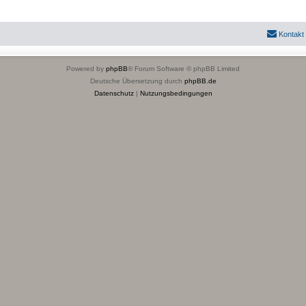
Kontakt
Powered by
phpBB
® Forum Software © phpBB Limited
Deutsche Übersetzung durch
phpBB.de
Datenschutz
|
Nutzungsbedingungen