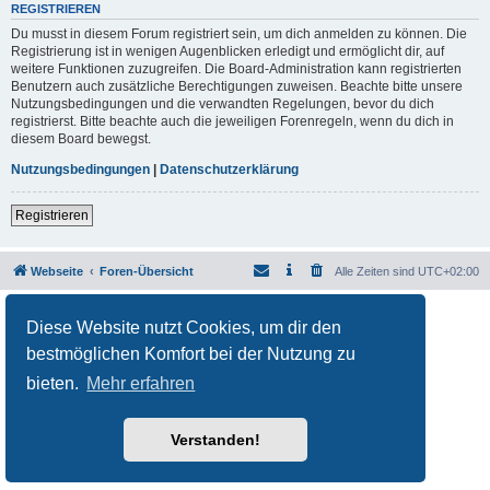
REGISTRIEREN
Du musst in diesem Forum registriert sein, um dich anmelden zu können. Die
Registrierung ist in wenigen Augenblicken erledigt und ermöglicht dir, auf
weitere Funktionen zuzugreifen. Die Board-Administration kann registrierten
Benutzern auch zusätzliche Berechtigungen zuweisen. Beachte bitte unsere
Nutzungsbedingungen und die verwandten Regelungen, bevor du dich
registrierst. Bitte beachte auch die jeweiligen Forenregeln, wenn du dich in
diesem Board bewegst.
Nutzungsbedingungen
|
Datenschutzerklärung
Registrieren
Webseite
Foren-Übersicht
Alle Zeiten sind
UTC+02:00
Powered by
phpBB
® Forum Software © phpBB Limited
Diese Website nutzt Cookies, um dir den
Deutsche Übersetzung durch
phpBB.de
Datenschutz
|
Nutzungsbedingungen
bestmöglichen Komfort bei der Nutzung zu
bieten.
Mehr erfahren
Verstanden!