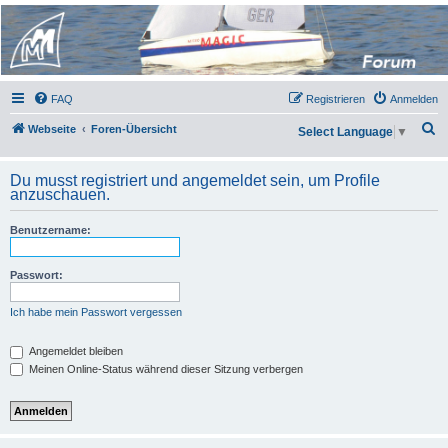
Micro Magic Forum
Deutschland
FAQ
Registrieren
Anmelden
S
Webseite
Foren-Übersicht
Select Language
▼
u
c
Du musst registriert und angemeldet sein, um Profile
anzuschauen.
h
e
Benutzername:
Passwort:
Ich habe mein Passwort vergessen
Angemeldet bleiben
Meinen Online-Status während dieser Sitzung verbergen