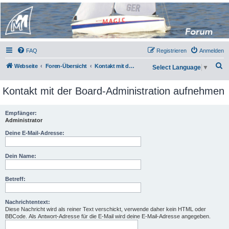
Micro Magic Forum
Deutschland
FAQ
Registrieren
Anmelden
S
Webseite
Foren-Übersicht
Kontakt mit der Board-Administration aufnehmen
Select Language
▼
u
Kontakt mit der Board-Administration aufnehmen
c
h
Empfänger:
e
Administrator
Deine E-Mail-Adresse:
Dein Name:
Betreff:
Nachrichtentext:
Diese Nachricht wird als reiner Text verschickt, verwende daher kein HTML oder
BBCode. Als Antwort-Adresse für die E-Mail wird deine E-Mail-Adresse angegeben.