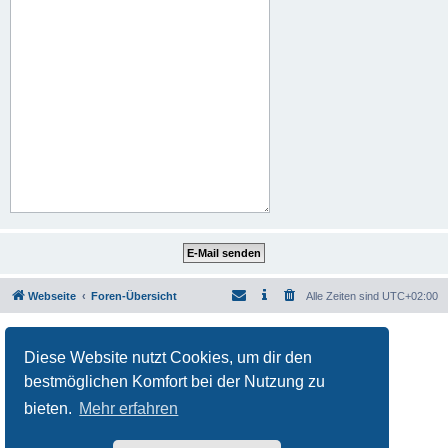
Webseite
Foren-Übersicht
Alle Zeiten sind
UTC+02:00
Powered by
phpBB
® Forum Software © phpBB Limited
Deutsche Übersetzung durch
phpBB.de
Diese Website nutzt Cookies, um dir den
Datenschutz
|
Nutzungsbedingungen
bestmöglichen Komfort bei der Nutzung zu
bieten.
Mehr erfahren