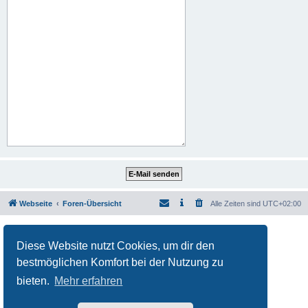
Webseite
Foren-Übersicht
Alle Zeiten sind
UTC+02:00
Powered by
phpBB
® Forum Software © phpBB Limited
Deutsche Übersetzung durch
phpBB.de
Diese Website nutzt Cookies, um dir den
Datenschutz
|
Nutzungsbedingungen
bestmöglichen Komfort bei der Nutzung zu
bieten.
Mehr erfahren