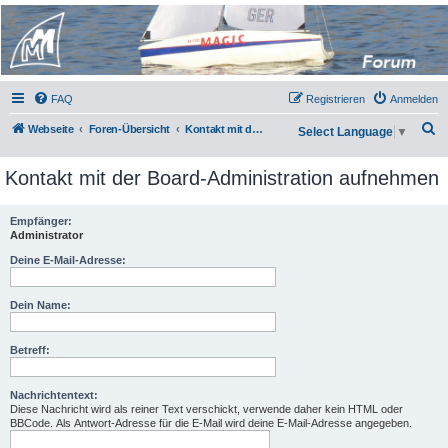
Micro Magic Forum
Deutschland
FAQ
Registrieren
Anmelden
S
Webseite
Foren-Übersicht
Kontakt mit der Board-Administration aufnehmen
Select Language
▼
u
Kontakt mit der Board-Administration aufnehmen
c
h
Empfänger:
e
Administrator
Deine E-Mail-Adresse:
Dein Name:
Betreff:
Nachrichtentext:
Diese Nachricht wird als reiner Text verschickt, verwende daher kein HTML oder
BBCode. Als Antwort-Adresse für die E-Mail wird deine E-Mail-Adresse angegeben.