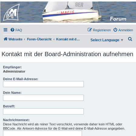
Micro Magic Forum
Deutschland
FAQ
Registrieren
Anmelden
S
Webseite
Foren-Übersicht
Kontakt mit der Board-Administration aufnehmen
Select Language
▼
u
Kontakt mit der Board-Administration aufnehmen
c
h
Empfänger:
e
Administrator
Deine E-Mail-Adresse:
Dein Name:
Betreff:
Nachrichtentext:
Diese Nachricht wird als reiner Text verschickt, verwende daher kein HTML oder
BBCode. Als Antwort-Adresse für die E-Mail wird deine E-Mail-Adresse angegeben.