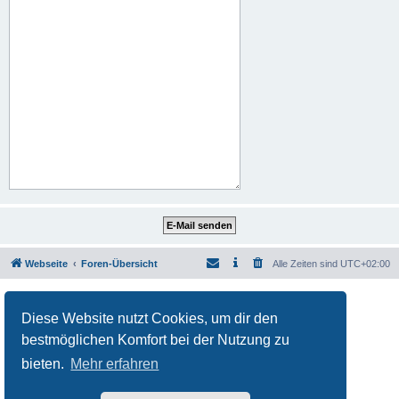
Webseite
Foren-Übersicht
Alle Zeiten sind
UTC+02:00
Powered by
phpBB
® Forum Software © phpBB Limited
Deutsche Übersetzung durch
phpBB.de
Diese Website nutzt Cookies, um dir den
Datenschutz
|
Nutzungsbedingungen
bestmöglichen Komfort bei der Nutzung zu
bieten.
Mehr erfahren