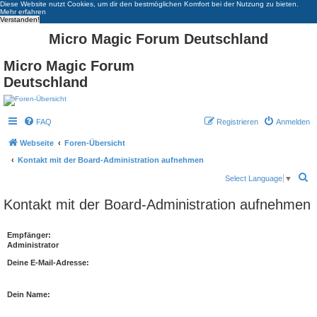
Diese Website nutzt Cookies, um dir den bestmöglichen Komfort bei der Nutzung zu bieten.
Mehr erfahren
Verstanden!
Micro Magic Forum Deutschland
Micro Magic Forum
Deutschland
FAQ
Registrieren
Anmelden
Webseite
Foren-Übersicht
Kontakt mit der Board-Administration aufnehmen
S
Select Language
▼
u
Kontakt mit der Board-Administration aufnehmen
c
h
Empfänger:
Administrator
e
Deine E-Mail-Adresse:
Dein Name: