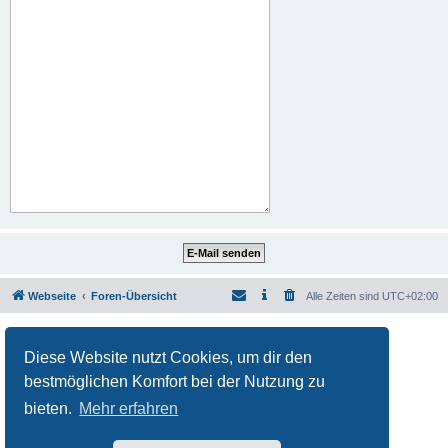
Webseite
Foren-Übersicht
Alle Zeiten sind
UTC+02:00
Powered by
phpBB
® Forum Software © phpBB Limited
Deutsche Übersetzung durch
phpBB.de
Diese Website nutzt Cookies, um dir den
Datenschutz
|
Nutzungsbedingungen
bestmöglichen Komfort bei der Nutzung zu
bieten.
Mehr erfahren