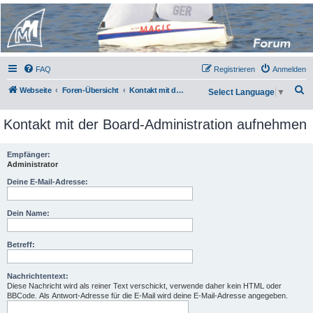
Micro Magic Forum
Deutschland
FAQ
Registrieren
Anmelden
S
Webseite
Foren-Übersicht
Kontakt mit der Board-Administration aufnehmen
Select Language
▼
u
Kontakt mit der Board-Administration aufnehmen
c
h
Empfänger:
e
Administrator
Deine E-Mail-Adresse:
Dein Name:
Betreff:
Nachrichtentext:
Diese Nachricht wird als reiner Text verschickt, verwende daher kein HTML oder
BBCode. Als Antwort-Adresse für die E-Mail wird deine E-Mail-Adresse angegeben.