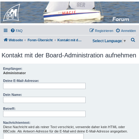
Micro Magic Forum
Deutschland
FAQ
Registrieren
Anmelden
S
Webseite
Foren-Übersicht
Kontakt mit der Board-Administration aufnehmen
Select Language
▼
u
Kontakt mit der Board-Administration aufnehmen
c
h
Empfänger:
e
Administrator
Deine E-Mail-Adresse:
Dein Name:
Betreff:
Nachrichtentext:
Diese Nachricht wird als reiner Text verschickt, verwende daher kein HTML oder
BBCode. Als Antwort-Adresse für die E-Mail wird deine E-Mail-Adresse angegeben.