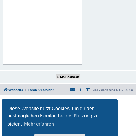
Webseite
Foren-Übersicht
Alle Zeiten sind
UTC+02:00
Powered by
phpBB
® Forum Software © phpBB Limited
Deutsche Übersetzung durch
phpBB.de
Diese Website nutzt Cookies, um dir den
Datenschutz
|
Nutzungsbedingungen
bestmöglichen Komfort bei der Nutzung zu
bieten.
Mehr erfahren