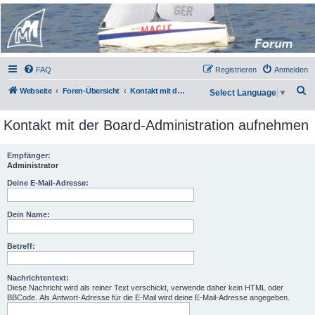
Micro Magic Forum
Deutschland
FAQ
Registrieren
Anmelden
S
Webseite
Foren-Übersicht
Kontakt mit der Board-Administration aufnehmen
Select Language
▼
u
Kontakt mit der Board-Administration aufnehmen
c
h
Empfänger:
e
Administrator
Deine E-Mail-Adresse:
Dein Name:
Betreff:
Nachrichtentext:
Diese Nachricht wird als reiner Text verschickt, verwende daher kein HTML oder
BBCode. Als Antwort-Adresse für die E-Mail wird deine E-Mail-Adresse angegeben.