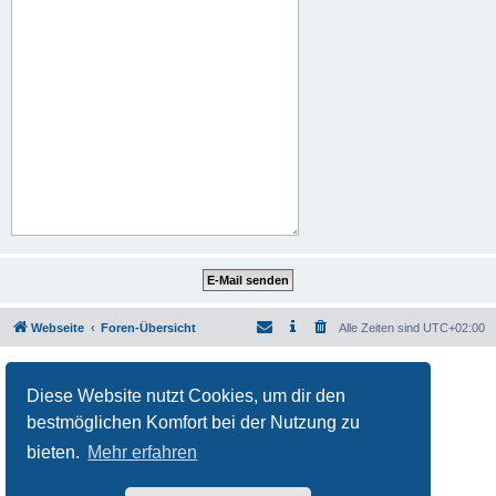
Webseite
Foren-Übersicht
Alle Zeiten sind
UTC+02:00
Powered by
phpBB
® Forum Software © phpBB Limited
Deutsche Übersetzung durch
phpBB.de
Diese Website nutzt Cookies, um dir den
Datenschutz
|
Nutzungsbedingungen
bestmöglichen Komfort bei der Nutzung zu
bieten.
Mehr erfahren