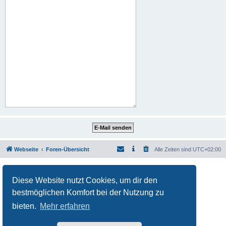
Webseite
Foren-Übersicht
Alle Zeiten sind
UTC+02:00
Powered by
phpBB
® Forum Software © phpBB Limited
Deutsche Übersetzung durch
phpBB.de
Diese Website nutzt Cookies, um dir den
Datenschutz
|
Nutzungsbedingungen
bestmöglichen Komfort bei der Nutzung zu
bieten.
Mehr erfahren