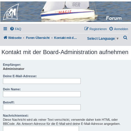
Micro Magic Forum
Deutschland
FAQ
Registrieren
Anmelden
S
Webseite
Foren-Übersicht
Kontakt mit der Board-Administration aufnehmen
Select Language
▼
u
Kontakt mit der Board-Administration aufnehmen
c
h
Empfänger:
e
Administrator
Deine E-Mail-Adresse:
Dein Name:
Betreff:
Nachrichtentext:
Diese Nachricht wird als reiner Text verschickt, verwende daher kein HTML oder
BBCode. Als Antwort-Adresse für die E-Mail wird deine E-Mail-Adresse angegeben.