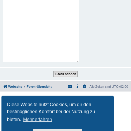
Webseite
Foren-Übersicht
Alle Zeiten sind
UTC+02:00
Powered by
phpBB
® Forum Software © phpBB Limited
Deutsche Übersetzung durch
phpBB.de
Diese Website nutzt Cookies, um dir den
Datenschutz
|
Nutzungsbedingungen
bestmöglichen Komfort bei der Nutzung zu
bieten.
Mehr erfahren