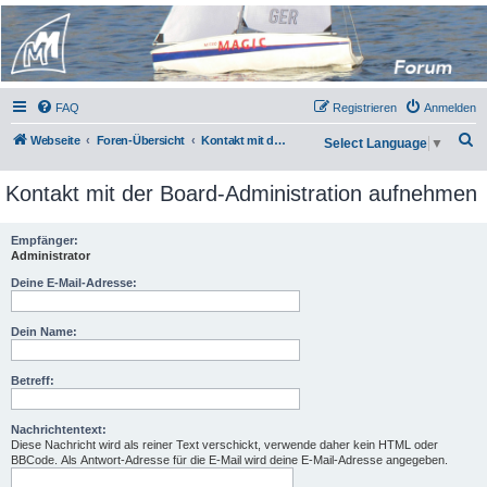
Micro Magic Forum
Deutschland
FAQ
Registrieren
Anmelden
S
Webseite
Foren-Übersicht
Kontakt mit der Board-Administration aufnehmen
Select Language
▼
u
Kontakt mit der Board-Administration aufnehmen
c
h
Empfänger:
e
Administrator
Deine E-Mail-Adresse:
Dein Name:
Betreff:
Nachrichtentext:
Diese Nachricht wird als reiner Text verschickt, verwende daher kein HTML oder
BBCode. Als Antwort-Adresse für die E-Mail wird deine E-Mail-Adresse angegeben.