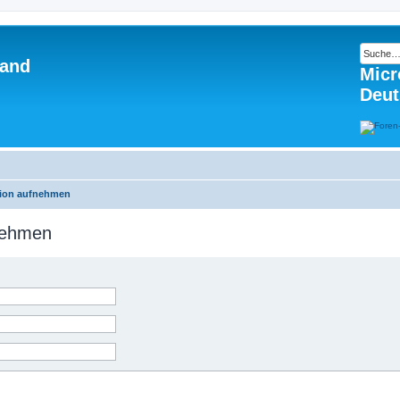
land
Micr
Deut
tion aufnehmen
fnehmen