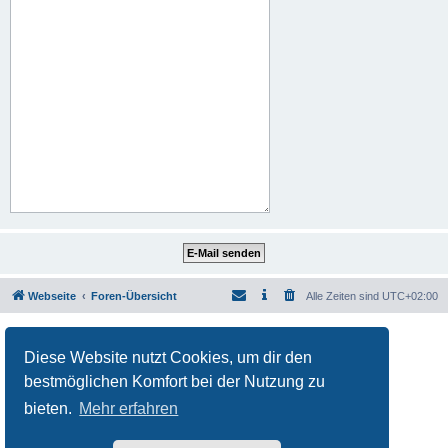
Webseite
Foren-Übersicht
Alle Zeiten sind
UTC+02:00
Powered by
phpBB
® Forum Software © phpBB Limited
Deutsche Übersetzung durch
phpBB.de
Diese Website nutzt Cookies, um dir den
Datenschutz
|
Nutzungsbedingungen
bestmöglichen Komfort bei der Nutzung zu
bieten.
Mehr erfahren