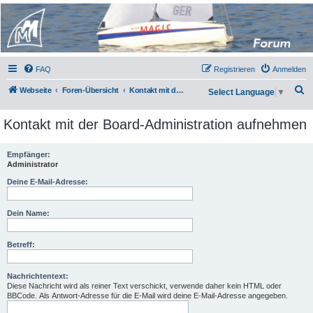
Micro Magic Forum
Deutschland
FAQ
Registrieren
Anmelden
S
Webseite
Foren-Übersicht
Kontakt mit der Board-Administration aufnehmen
Select Language
▼
u
Kontakt mit der Board-Administration aufnehmen
c
h
Empfänger:
e
Administrator
Deine E-Mail-Adresse:
Dein Name:
Betreff:
Nachrichtentext:
Diese Nachricht wird als reiner Text verschickt, verwende daher kein HTML oder
BBCode. Als Antwort-Adresse für die E-Mail wird deine E-Mail-Adresse angegeben.