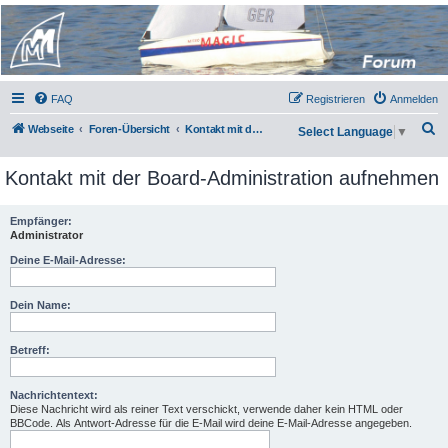
Micro Magic Forum
Deutschland
FAQ
Registrieren
Anmelden
S
Webseite
Foren-Übersicht
Kontakt mit der Board-Administration aufnehmen
Select Language
▼
u
Kontakt mit der Board-Administration aufnehmen
c
h
Empfänger:
e
Administrator
Deine E-Mail-Adresse:
Dein Name:
Betreff:
Nachrichtentext:
Diese Nachricht wird als reiner Text verschickt, verwende daher kein HTML oder
BBCode. Als Antwort-Adresse für die E-Mail wird deine E-Mail-Adresse angegeben.