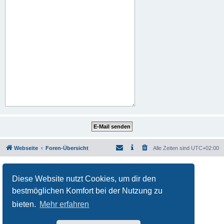
Webseite
Foren-Übersicht
Alle Zeiten sind
UTC+02:00
Powered by
phpBB
® Forum Software © phpBB Limited
Deutsche Übersetzung durch
phpBB.de
Diese Website nutzt Cookies, um dir den
Datenschutz
|
Nutzungsbedingungen
bestmöglichen Komfort bei der Nutzung zu
bieten.
Mehr erfahren