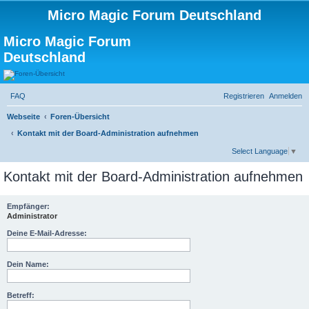
Micro Magic Forum Deutschland
Micro Magic Forum
Deutschland
FAQ
Registrieren
Anmelden
Webseite
Foren-Übersicht
Kontakt mit der Board-Administration aufnehmen
S
Select Language
▼
u
Kontakt mit der Board-Administration aufnehmen
c
h
Empfänger:
Administrator
e
Deine E-Mail-Adresse:
Dein Name:
Betreff: