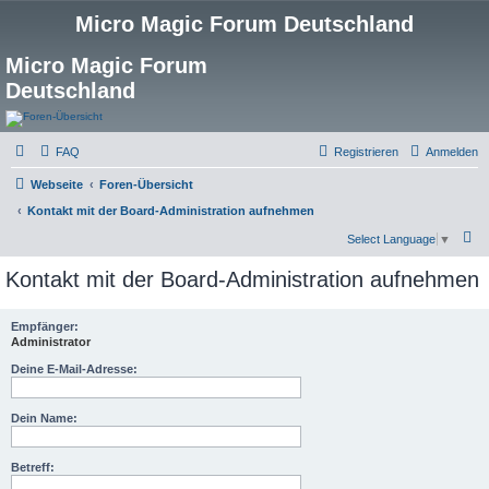
Micro Magic Forum Deutschland
Micro Magic Forum
Deutschland
FAQ
Registrieren
Anmelden
Webseite
Foren-Übersicht
Kontakt mit der Board-Administration aufnehmen
S
Select Language
▼
u
Kontakt mit der Board-Administration aufnehmen
c
h
Empfänger:
Administrator
e
Deine E-Mail-Adresse:
Dein Name:
Betreff: