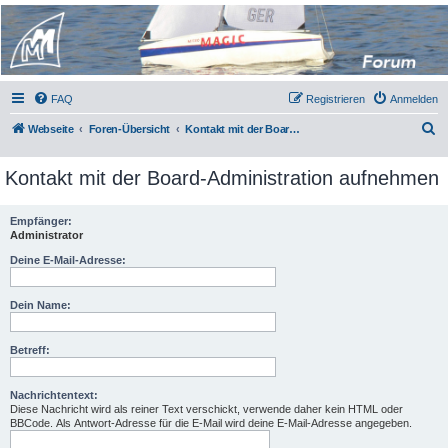
Micro Magic Forum
Deutschland
FAQ
Registrieren
Anmelden
S
Webseite
Foren-Übersicht
Kontakt mit der Board-Administration aufnehmen
u
Kontakt mit der Board-Administration aufnehmen
c
h
Empfänger:
e
Administrator
Deine E-Mail-Adresse:
Dein Name:
Betreff:
Nachrichtentext:
Diese Nachricht wird als reiner Text verschickt, verwende daher kein HTML oder
BBCode. Als Antwort-Adresse für die E-Mail wird deine E-Mail-Adresse angegeben.