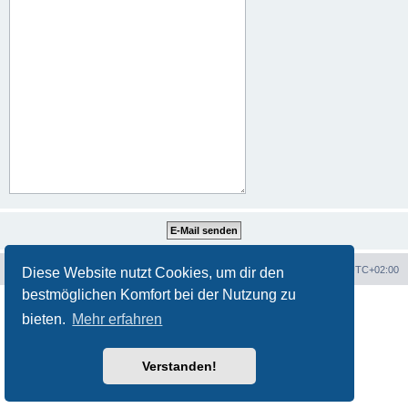
Webseite
Foren-Übersicht
Alle Zeiten sind
UTC+02:00
Diese Website nutzt Cookies, um dir den
bestmöglichen Komfort bei der Nutzung zu
Powered by
phpBB
® Forum Software © phpBB Limited
bieten.
Mehr erfahren
Deutsche Übersetzung durch
phpBB.de
Datenschutz
|
Nutzungsbedingungen
Verstanden!