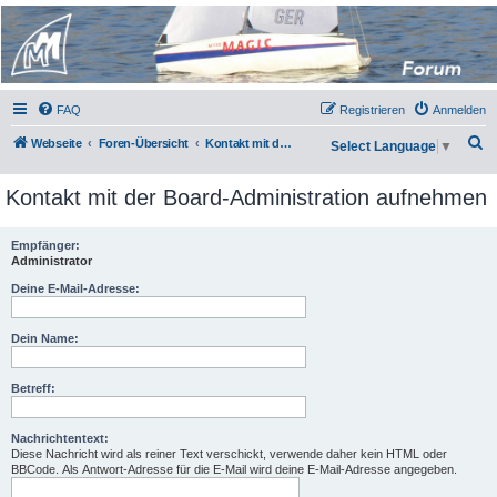
Micro Magic Forum
Deutschland
FAQ
Registrieren
Anmelden
S
Webseite
Foren-Übersicht
Kontakt mit der Board-Administration aufnehmen
Select Language
▼
u
Kontakt mit der Board-Administration aufnehmen
c
h
Empfänger:
e
Administrator
Deine E-Mail-Adresse:
Dein Name:
Betreff:
Nachrichtentext:
Diese Nachricht wird als reiner Text verschickt, verwende daher kein HTML oder
BBCode. Als Antwort-Adresse für die E-Mail wird deine E-Mail-Adresse angegeben.