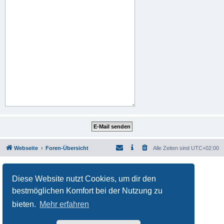
Webseite
Foren-Übersicht
Alle Zeiten sind
UTC+02:00
Powered by
phpBB
® Forum Software © phpBB Limited
Deutsche Übersetzung durch
phpBB.de
Diese Website nutzt Cookies, um dir den
Datenschutz
|
Nutzungsbedingungen
bestmöglichen Komfort bei der Nutzung zu
bieten.
Mehr erfahren