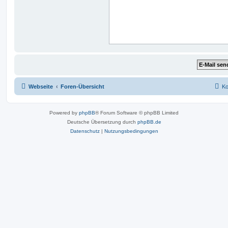
Webseite
Foren-Übersicht
Ko
Powered by
phpBB
® Forum Software © phpBB Limited
Deutsche Übersetzung durch
phpBB.de
Datenschutz
|
Nutzungsbedingungen