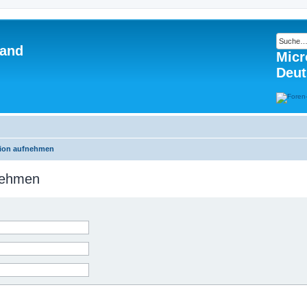
land
Micr
Deut
tion aufnehmen
fnehmen