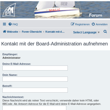
Micro Magic Forum
Deutschland
FAQ
Registrieren
Anmelden
S
Webseite
Foren-Übersicht
Kontakt mit der Board-Administration aufnehmen
Select Language
▼
u
Kontakt mit der Board-Administration aufnehmen
c
h
Empfänger:
e
Administrator
Deine E-Mail-Adresse:
Dein Name:
Betreff:
Nachrichtentext:
Diese Nachricht wird als reiner Text verschickt, verwende daher kein HTML oder
BBCode. Als Antwort-Adresse für die E-Mail wird deine E-Mail-Adresse angegeben.