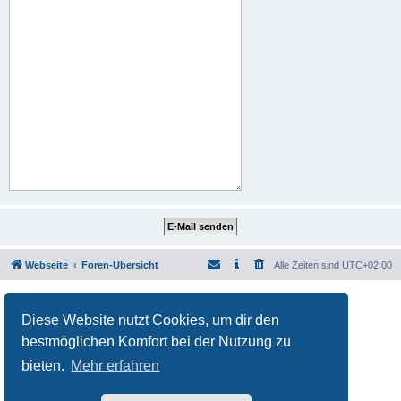
Webseite
Foren-Übersicht
Alle Zeiten sind
UTC+02:00
Powered by
phpBB
® Forum Software © phpBB Limited
Deutsche Übersetzung durch
phpBB.de
Diese Website nutzt Cookies, um dir den
Datenschutz
|
Nutzungsbedingungen
bestmöglichen Komfort bei der Nutzung zu
bieten.
Mehr erfahren