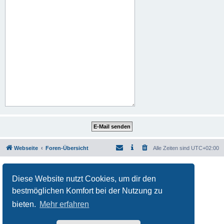
Webseite
Foren-Übersicht
Alle Zeiten sind
UTC+02:00
Powered by
phpBB
® Forum Software © phpBB Limited
Deutsche Übersetzung durch
phpBB.de
Diese Website nutzt Cookies, um dir den
Datenschutz
|
Nutzungsbedingungen
bestmöglichen Komfort bei der Nutzung zu
bieten.
Mehr erfahren