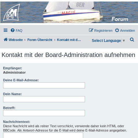
Micro Magic Forum
Deutschland
FAQ
Registrieren
Anmelden
S
Webseite
Foren-Übersicht
Kontakt mit der Board-Administration aufnehmen
Select Language
▼
u
Kontakt mit der Board-Administration aufnehmen
c
h
Empfänger:
e
Administrator
Deine E-Mail-Adresse:
Dein Name:
Betreff:
Nachrichtentext:
Diese Nachricht wird als reiner Text verschickt, verwende daher kein HTML oder
BBCode. Als Antwort-Adresse für die E-Mail wird deine E-Mail-Adresse angegeben.