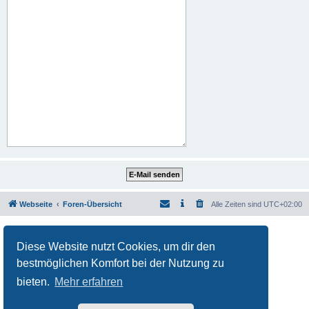
Webseite
Foren-Übersicht
Alle Zeiten sind
UTC+02:00
Powered by
phpBB
® Forum Software © phpBB Limited
Deutsche Übersetzung durch
phpBB.de
Diese Website nutzt Cookies, um dir den
Datenschutz
|
Nutzungsbedingungen
bestmöglichen Komfort bei der Nutzung zu
bieten.
Mehr erfahren