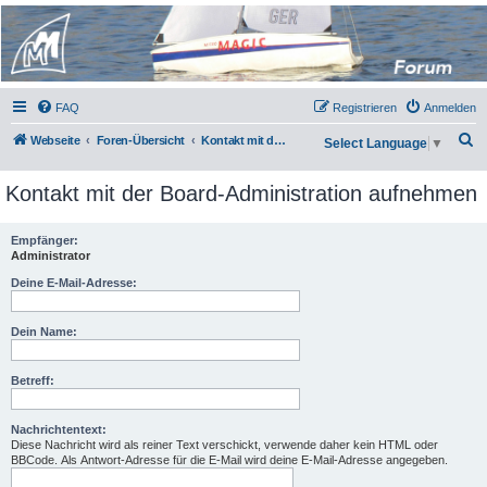
Micro Magic Forum
Deutschland
FAQ
Registrieren
Anmelden
S
Webseite
Foren-Übersicht
Kontakt mit der Board-Administration aufnehmen
Select Language
▼
u
Kontakt mit der Board-Administration aufnehmen
c
h
Empfänger:
e
Administrator
Deine E-Mail-Adresse:
Dein Name:
Betreff:
Nachrichtentext:
Diese Nachricht wird als reiner Text verschickt, verwende daher kein HTML oder
BBCode. Als Antwort-Adresse für die E-Mail wird deine E-Mail-Adresse angegeben.