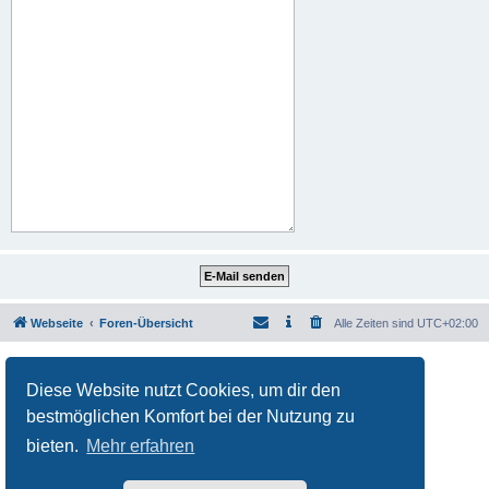
Webseite
Foren-Übersicht
Alle Zeiten sind
UTC+02:00
Powered by
phpBB
® Forum Software © phpBB Limited
Deutsche Übersetzung durch
phpBB.de
Diese Website nutzt Cookies, um dir den
Datenschutz
|
Nutzungsbedingungen
bestmöglichen Komfort bei der Nutzung zu
bieten.
Mehr erfahren