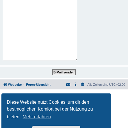
Webseite
Foren-Übersicht
Alle Zeiten sind
UTC+02:00
Powered by
phpBB
® Forum Software © phpBB Limited
Deutsche Übersetzung durch
phpBB.de
Diese Website nutzt Cookies, um dir den
Datenschutz
|
Nutzungsbedingungen
bestmöglichen Komfort bei der Nutzung zu
bieten.
Mehr erfahren