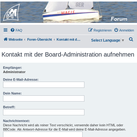
Micro Magic Forum
Deutschland
FAQ
Registrieren
Anmelden
S
Webseite
Foren-Übersicht
Kontakt mit der Board-Administration aufnehmen
Select Language
▼
u
Kontakt mit der Board-Administration aufnehmen
c
h
Empfänger:
e
Administrator
Deine E-Mail-Adresse:
Dein Name:
Betreff:
Nachrichtentext:
Diese Nachricht wird als reiner Text verschickt, verwende daher kein HTML oder
BBCode. Als Antwort-Adresse für die E-Mail wird deine E-Mail-Adresse angegeben.