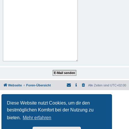
Webseite
Foren-Übersicht
Alle Zeiten sind
UTC+02:00
Powered by
phpBB
® Forum Software © phpBB Limited
Deutsche Übersetzung durch
phpBB.de
Diese Website nutzt Cookies, um dir den
Datenschutz
|
Nutzungsbedingungen
bestmöglichen Komfort bei der Nutzung zu
bieten.
Mehr erfahren