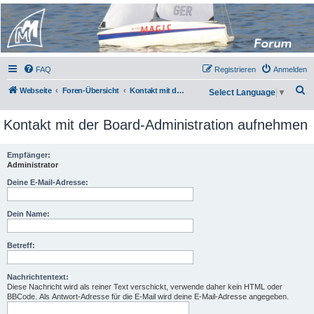
Micro Magic Forum
Deutschland
FAQ
Registrieren
Anmelden
S
Webseite
Foren-Übersicht
Kontakt mit der Board-Administration aufnehmen
Select Language
▼
u
Kontakt mit der Board-Administration aufnehmen
c
h
Empfänger:
e
Administrator
Deine E-Mail-Adresse:
Dein Name:
Betreff:
Nachrichtentext:
Diese Nachricht wird als reiner Text verschickt, verwende daher kein HTML oder
BBCode. Als Antwort-Adresse für die E-Mail wird deine E-Mail-Adresse angegeben.