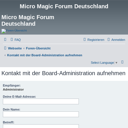
Micro Magic Forum Deutschland
Micro Magic Forum
Deutschland
FAQ
Registrieren
Anmelden
Webseite
Foren-Übersicht
Kontakt mit der Board-Administration aufnehmen
S
Select Language
▼
u
Kontakt mit der Board-Administration aufnehmen
c
h
Empfänger:
Administrator
e
Deine E-Mail-Adresse:
Dein Name:
Betreff: